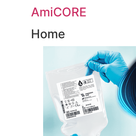
Ir
AmiCORE
para
o
conteúdo
Home