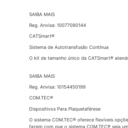
SAIBA MAIS
Reg. Anvisa: 10077090144
CATSmart®
Sistema de Autotransfusão Contínua
O kit de tamanho único da CATSmart® atende
SAIBA MAIS
Reg. Anvisa: 10154450199
COM.TEC®
Dispositivos Para Plaquetaférese
O sistema COM.TEC® oferece flexíveis opções
fazem com que o sistema COM.TEC® seja uma 