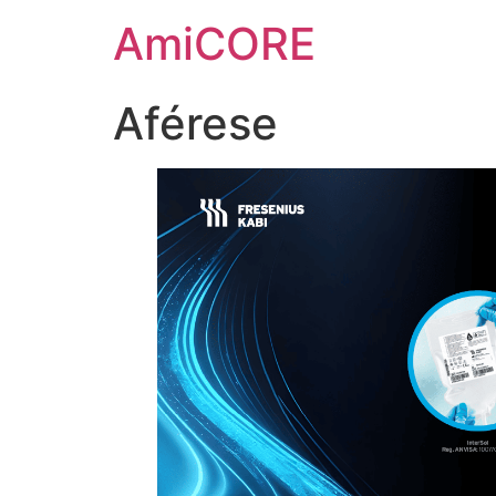
Ir
AmiCORE
para
o
conteúdo
Aférese