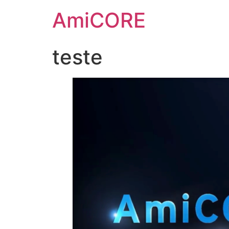
Ir
AmiCORE
para
o
conteúdo
teste